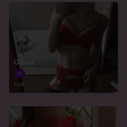
Oliwia
27
Łódź