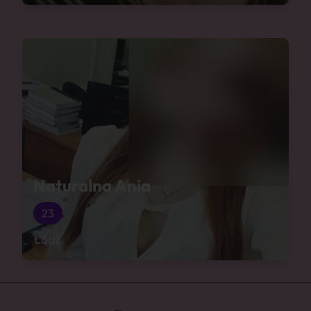
Naturalna Ania
23
Łódź