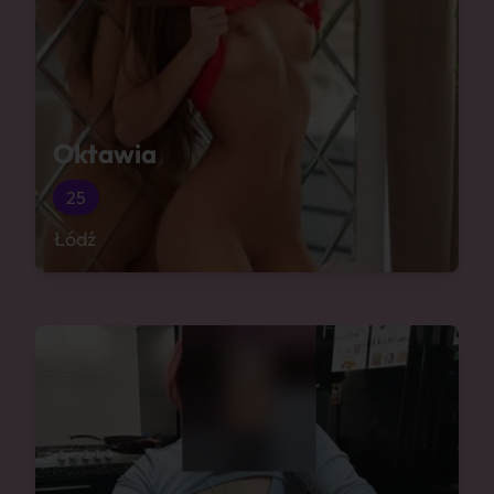
Oktawia
25
Łódź