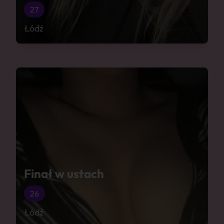
27
Łódź
Finał w ustach
26
Łódź