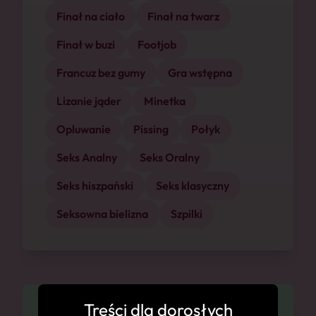
Finał na ciało
Finał na twarz
Finał w buzi
Footjob
Francuz bez gumy
Gra wstępna
Lizanie jąder
Minetka
Opluwanie
Pissing
Połyk
Seks Analny
Seks Oralny
Seks hiszpański
Seks klasyczny
Seksowna bielizna
Szpilki
Treści dla dorosłych