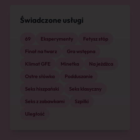
Świadczone usługi
69
Eksperymenty
Fetysz stóp
Finał na twarz
Gra wstępna
Klimat GFE
Minetka
Na jeźdźca
Ostre słówka
Podduszanie
Seks hiszpański
Seks klasyczny
Seks z zabawkami
Szpilki
Uległość