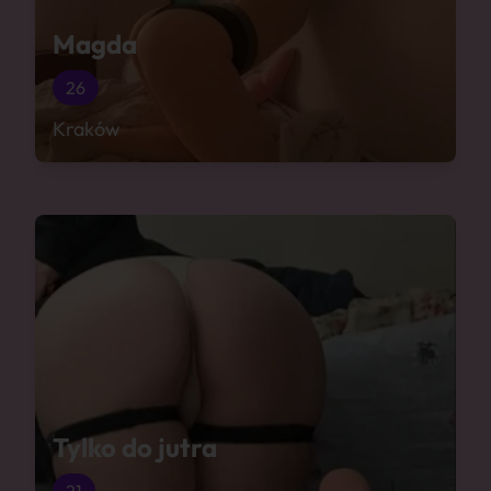
Magda
26
Kraków
Tylko do jutra