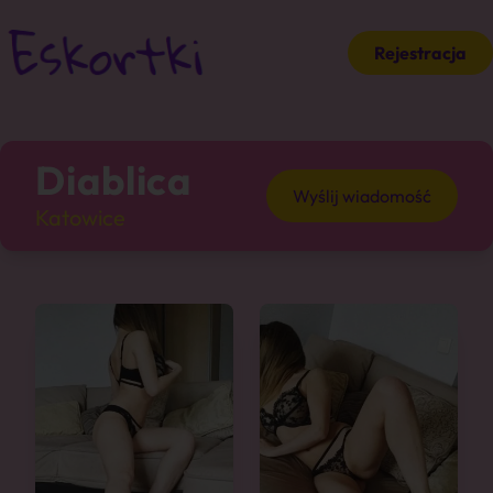
Rejestracja
Diablica
Wyślij wiadomość
Katowice