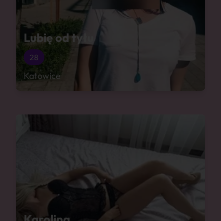
Lubię od tyłu
28
Katowice
Karolina