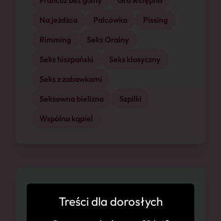
Francuz bez gumy
Gra wstępna
Na jeźdźca
Palcówka
Pissing
Rimming
Seks Oralny
Seks hiszpański
Seks klasyczny
Seks z zabawkami
Seksowna bielizna
Szpilki
Wspólna kąpiel
Dostępność
Treści dla dorosłych
Katowice, 08.08