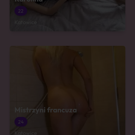
22
Katowice
Mistrzyni francuza
24
Katowice