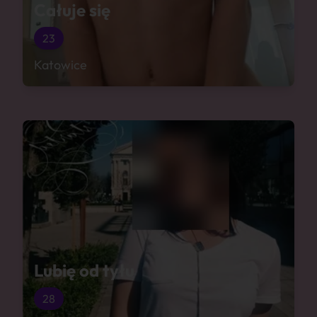
Całuje się
23
Katowice
Lubię od tyłu
28