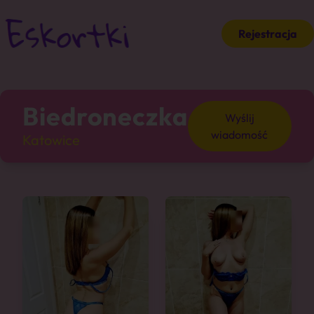
Rejestracja
Biedroneczka
Wyślij
wiadomość
Katowice