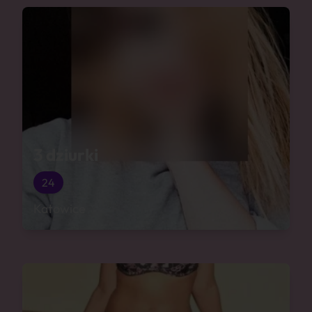
3 dziurki
24
Katowice