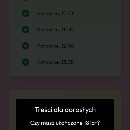
Katowice, 10.08
Katowice, 11.08
Katowice, 12.08
Katowice, 13.08
Cennik
Treści dla dorosłych
Zapytaj się o ceny anonimowo i bez
Czy masz ukończone 18 lat?
zobowiązań