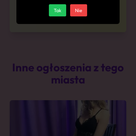
Tak
Nie
Zapytaj o ceny
Inne ogłoszenia z tego
miasta