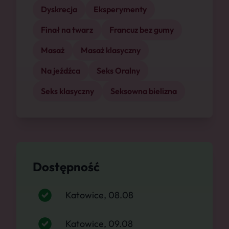
Dyskrecja
Eksperymenty
Finał na twarz
Francuz bez gumy
Masaż
Masaż klasyczny
Na jeźdźca
Seks Oralny
Seks klasyczny
Seksowna bielizna
Dostępność
Katowice, 08.08
Katowice, 09.08