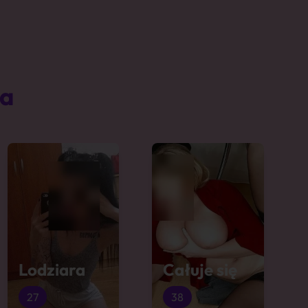
ta
Lodziara
Całuje się
27
38