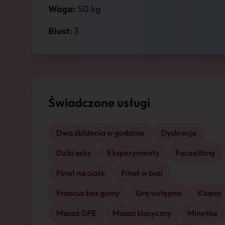
Waga:
50 kg
Biust:
3
Świadczone usługi
Dwa zbliżenia w godzinie
Dyskrecja
Dziki seks
Eksperymenty
Facesitting
Finał na ciało
Finał w buzi
Francuz bez gumy
Gra wstępna
Klapsy
Masaż GFE
Masaż klasyczny
Minetka