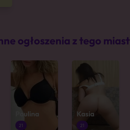
nne ogłoszenia z tego mias
Paulina
Kasia
21
21