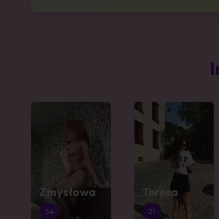
I
Zmysłowa
Teresa
34
21