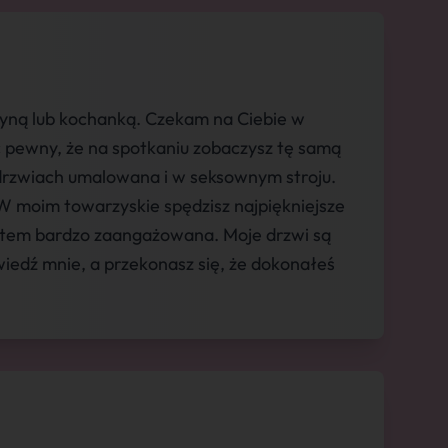
zyną lub kochanką. Czekam na Ciebie w
 pewny, że na spotkaniu zobaczysz tę samą
 drzwiach umalowana i w seksownym stroju.
W moim towarzyskie spędzisz najpiękniejsze
estem bardzo zaangażowana. Moje drzwi są
edź mnie, a przekonasz się, że dokonałeś