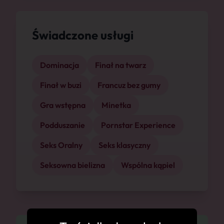
Świadczone usługi
Dominacja
Finał na twarz
Finał w buzi
Francuz bez gumy
Gra wstępna
Minetka
Podduszanie
Pornstar Experience
Seks Oralny
Seks klasyczny
Seksowna bielizna
Wspólna kąpiel