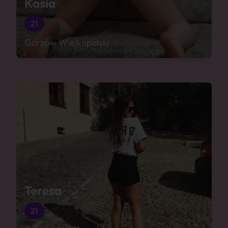
Kasia
21
Gorzów Wielkopolski
Teresa
21