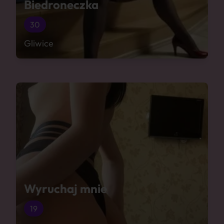
Biedroneczka
30
Gliwice
Wyruchaj mnie
19