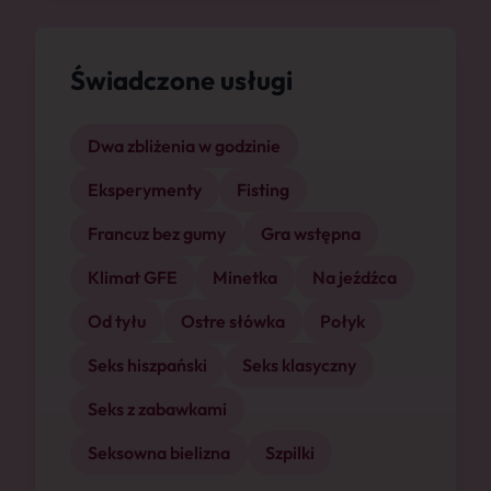
Świadczone usługi
Dwa zbliżenia w godzinie
Eksperymenty
Fisting
Francuz bez gumy
Gra wstępna
Klimat GFE
Minetka
Na jeźdźca
Od tyłu
Ostre słówka
Połyk
Seks hiszpański
Seks klasyczny
Seks z zabawkami
Seksowna bielizna
Szpilki