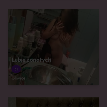
Lubie zonatych
31
Gliwice