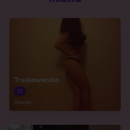
Truskaweczka
27
Gliwice