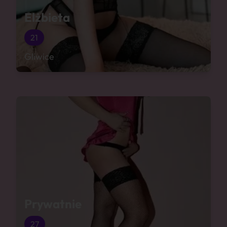
Elżbieta
21
Gliwice
Prywatnie
27