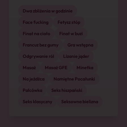
Dwa zbliżenia w godzinie
Face fucking
Fetysz stóp
Finał na ciało
Finał w buzi
Francuz bez gumy
Gra wstępna
Odgrywanie ról
Lizanie jąder
Masaż
Masaż GFE
Minetka
Na jeźdźca
Namiętne Pocałunki
Palcówka
Seks hiszpański
Seks klasyczny
Seksowna bielizna