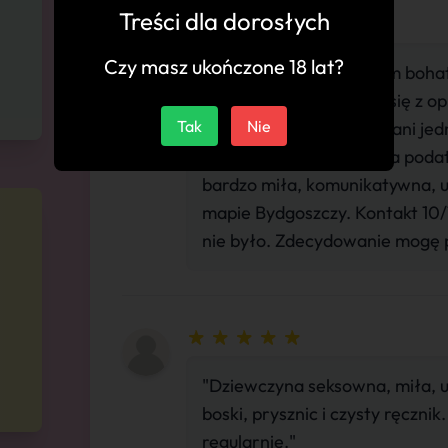
Treści dla dorosłych
Czy masz ukończone 18 lat?
"Witam. I ja odwiedziłem boh
wieczornych. Zgadzam się z op
Tak
Nie
lodzika. Nie żałowałem ani jedn
zaangażowaniem, panna podatn
bardzo miła, komunikatywna, 
mapie Bydgoszczy. Kontakt 10/
nie było. Zdecydowanie mogę p
"Dziewczyna seksowna, miła, u
boski, prysznic i czysty ręczni
regularnie."