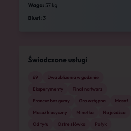
Waga:
57 kg
Biust:
3
Świadczone usługi
69
Dwa zbliżenia w godzinie
Eksperymenty
Finał na twarz
Francuz bez gumy
Gra wstępna
Masaż
Masaż klasyczny
Minetka
Na jeźdźca
Od tyłu
Ostre słówka
Połyk