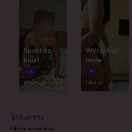
Spust na
Wyruchaj
biust
mnie
48
19
Gliwice
Gliwice
Polityka prywatności