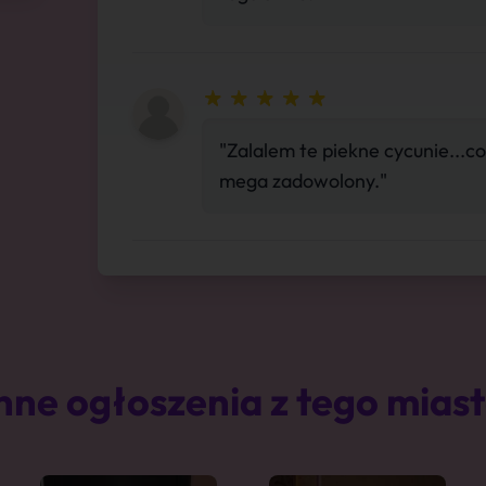
"Zalalem te piekne cycunie...
mega zadowolony."
nne ogłoszenia z tego mias