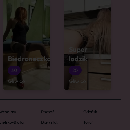
Super
Biedroneczka
lodzik
30
20
Gliwice
Gliwice
Wrocław
Poznań
Gdańsk
Bielsko-Biała
Białystok
Toruń