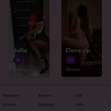
Jullie
Elena vip
18
24
Gliwice
Gliwice
Warszawa
Kraków
Łódź
Szczecin
Bydgoszcz
Lublin