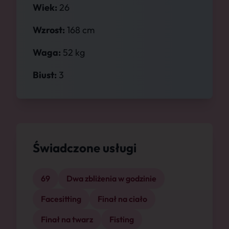
Wiek:
26
Wzrost:
168 cm
Waga:
52 kg
Biust:
3
Świadczone usługi
69
Dwa zbliżenia w godzinie
Facesitting
Finał na ciało
Finał na twarz
Fisting