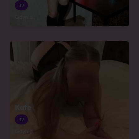
32
Gdynia
Kate
32
Gdynia