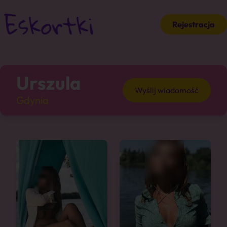
Rejestracja
Urszula
Wyślij wiadomość
Gdynia