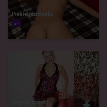
Piekielnia Boska
27
Gdynia
Angela Escort