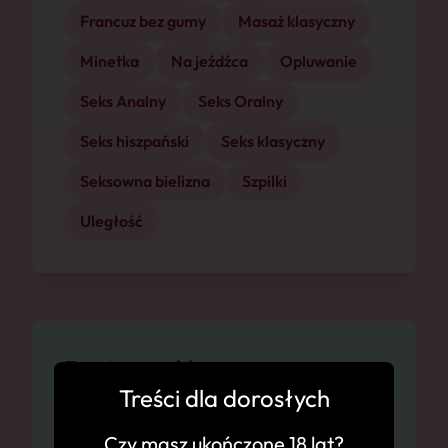
Francuz bez gumy
Masaż klasyczny
Minetka
Na jeźdźca
Opluwanie
Seks Analny
Seks Oralny
Seks hiszpański
Seks klasyczny
Seksowna bielizna
Szpilki
Uległość
Dostępność
Treści dla dorosłych
Gdynia, 07.08
Czy masz ukończone 18 lat?