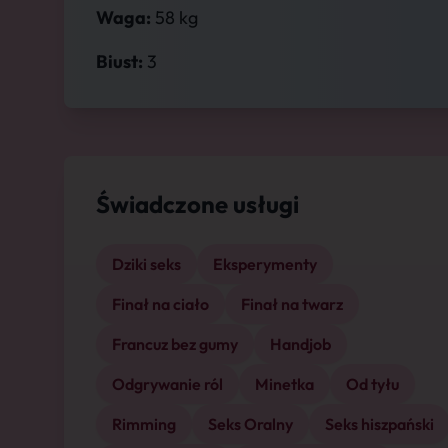
Waga:
58 kg
Biust:
3
Świadczone usługi
Dziki seks
Eksperymenty
Finał na ciało
Finał na twarz
Francuz bez gumy
Handjob
Odgrywanie ról
Minetka
Od tyłu
Rimming
Seks Oralny
Seks hiszpański