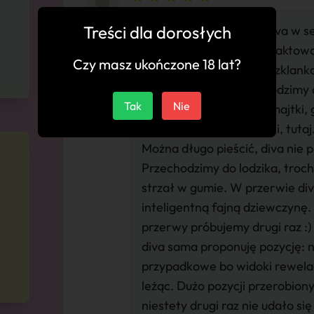
Treści dla dorosłych
"W drzwiach wita nas diva w sexi
dziewczyna bardzo kontaktowa,
Czy masz ukończone 18 lat?
wszystkim, totalny luz, szklank
pod prysznicem przechodzimy d
Tak
Nie
miziania, spada stanik, majtki,
przechodzimy do minetki, tutaj.
Można długo pieścić, diva nie 
Przechodzimy do lodzika, troch
strzał w gumie. W przerwie di
inteligentną fajną dziewczynę. 
przerwy próbujemy drugi raz :
diva sama proponuję pozycję: na
przypadkowe bo widoki rewelac
leżąc. Dużo pozycji przerobiony
niestety drugi raz nie udało si