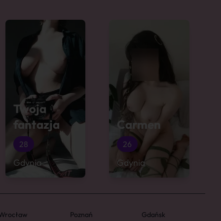
Twoja
fantazja
Carmen
28
26
Gdynia
Gdynia
Wrocław
Poznań
Gdańsk