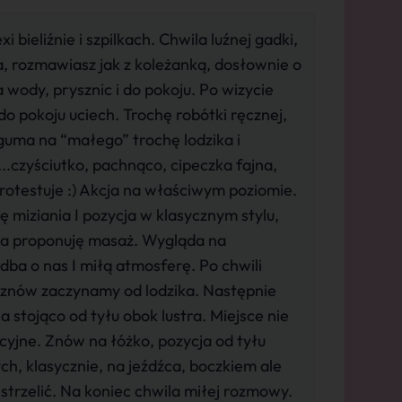
 bieliźnie i szpilkach. Chwila luźnej gadki,
 rozmawiasz jak z koleżanką, dosłownie o
a wody, prysznic i do pokoju. Po wizycie
o pokoju uciech. Trochę robótki ręcznej,
 guma na “małego” trochę lodzika i
..czyściutko, pachnąco, cipeczka fajna,
protestuje :) Akcja na właściwym poziomie.
ę miziania I pozycja w klasycznym stylu,
va proponuję masaż. Wygląda na
dba o nas I miłą atmosferę. Po chwili
) znów zaczynamy od lodzika. Następnie
 stojąco od tyłu obok lustra. Miejsce nie
yjne. Znów na łóżko, pozycja od tyłu
ch, klasycznie, na jeźdźca, boczkiem ale
ę strzelić. Na koniec chwila miłej rozmowy.