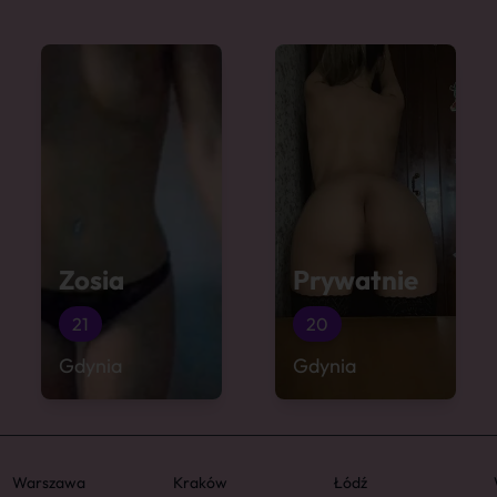
Zosia
Prywatnie
21
20
Gdynia
Gdynia
Warszawa
Kraków
Łódź