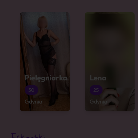
Pielęgniarka
Lena
30
25
Gdynia
Gdynia