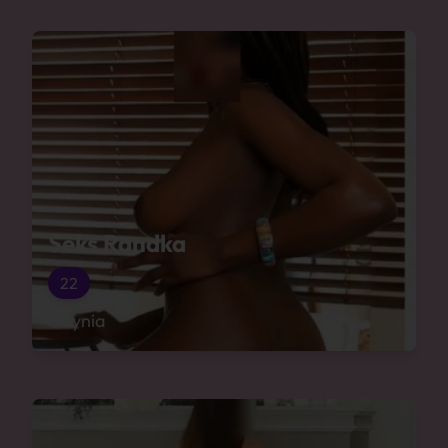
Seks Randka
22
Gdynia