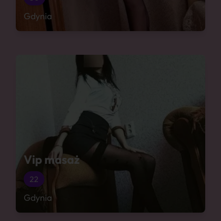
Gdynia
Vip masaż
22
Gdynia