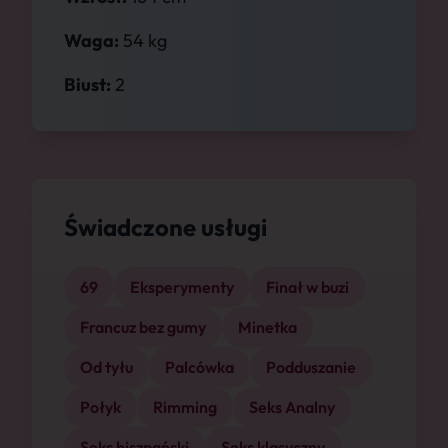
Waga:
54 kg
Biust:
2
Świadczone usługi
69
Eksperymenty
Finał w buzi
Francuz bez gumy
Minetka
Od tyłu
Palcówka
Podduszanie
Połyk
Rimming
Seks Analny
Seks hiszpański
Seks klasyczny