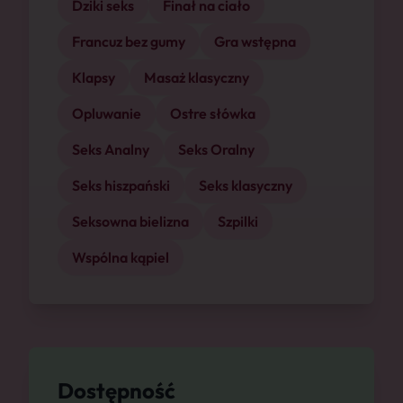
Dziki seks
Finał na ciało
Francuz bez gumy
Gra wstępna
Klapsy
Masaż klasyczny
Opluwanie
Ostre słówka
Seks Analny
Seks Oralny
Seks hiszpański
Seks klasyczny
Seksowna bielizna
Szpilki
Wspólna kąpiel
Dostępność