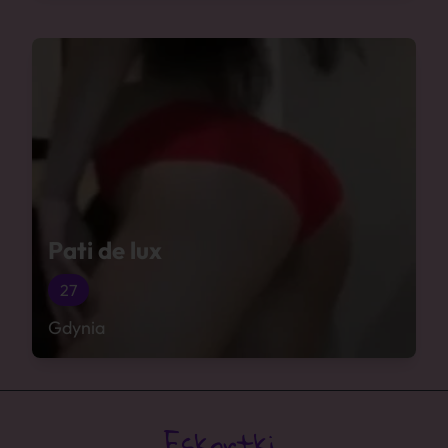
Pati de lux
27
Gdynia