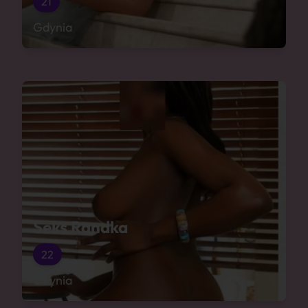
21
Gdynia
Seks Randka
22
Gdynia