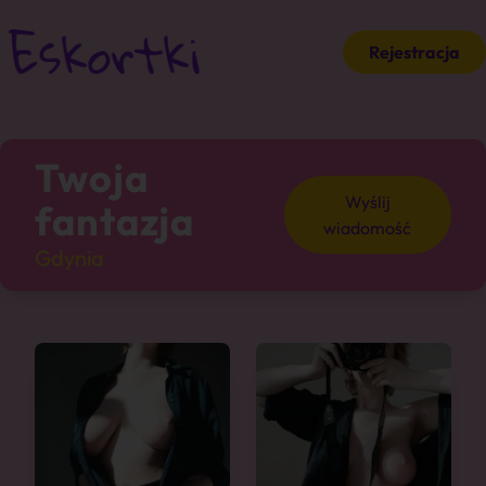
Rejestracja
Twoja
Wyślij
fantazja
wiadomość
Gdynia