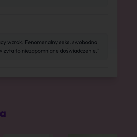
jący wzrok. Fenomenalny seks. swobodna
wizyta to niezapomniane doświadczenie."
ta