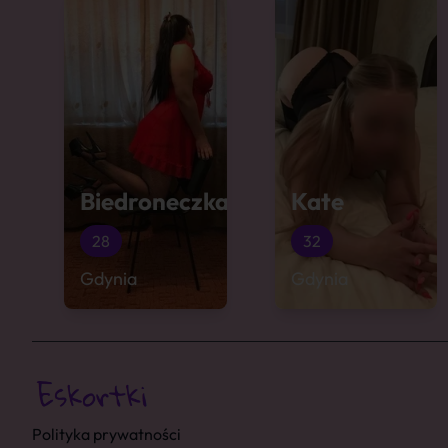
Biedroneczka
Kate
28
32
Gdynia
Gdynia
Polityka prywatności