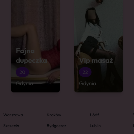
Fajna
dupeczka
Vip masaż
20
22
Gdynia
Gdynia
Warszawa
Kraków
Łódź
Szczecin
Bydgoszcz
Lublin