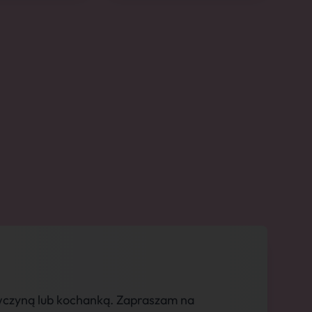
iewczyną lub kochanką. Zapraszam na