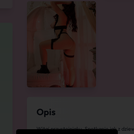
Opis
Witaj przystojniaku, Spotkanie jak z dz