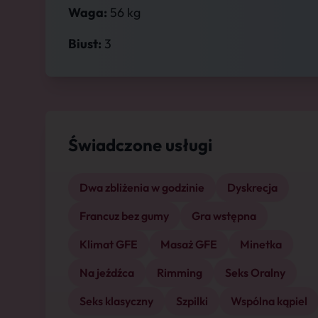
Waga:
56 kg
Biust:
3
Świadczone usługi
Dwa zbliżenia w godzinie
Dyskrecja
Francuz bez gumy
Gra wstępna
Klimat GFE
Masaż GFE
Minetka
Na jeźdźca
Rimming
Seks Oralny
Seks klasyczny
Szpilki
Wspólna kąpiel