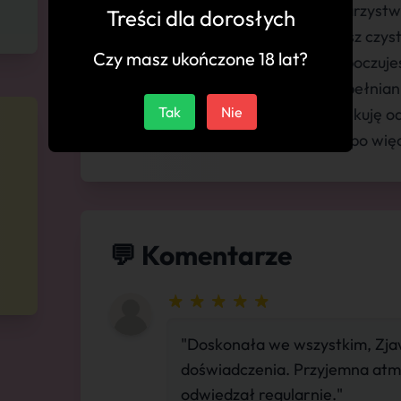
erotyczne spotkanie w moim towarzystwi
Treści dla dorosłych
ukrycia :) U mnie zawsze dostaniesz czys
Czy masz ukończone 18 lat?
spotkań. Spędzając czas ze mną, poczuje
mistrzynią w sztuce uwodzenia i spełniani
Tak
Nie
mnie kluczowe i tego samego oczekuję o
spotkaniu będziesz chciał wracać po więc
💬 Komentarze
"Doskonała we wszystkim, Zja
doświadczenia. Przyjemna atm
odwiedzał regularnie."