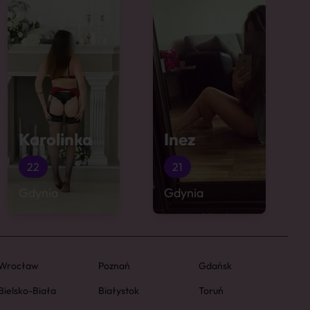
Karolinka
Inez
22
21
Gdynia
Gdynia
Wrocław
Poznań
Gdańsk
Bielsko-Biała
Białystok
Toruń