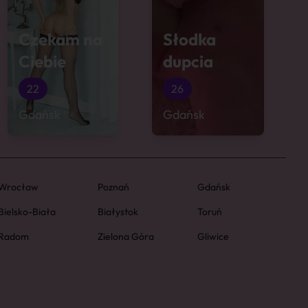
Czekam na
Słodka
Ciebie
dupcia
22
26
Gdańsk
Gdańsk
Wrocław
Poznań
Gdańsk
Bielsko-Biała
Białystok
Toruń
Radom
Zielona Góra
Gliwice