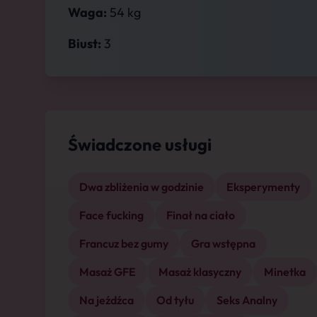
Waga:
54 kg
Biust:
3
Świadczone usługi
Dwa zbliżenia w godzinie
Eksperymenty
Face fucking
Finał na ciało
Francuz bez gumy
Gra wstępna
Masaż GFE
Masaż klasyczny
Minetka
Na jeźdźca
Od tyłu
Seks Analny