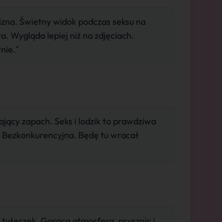
izna. Świetny widok podczas seksu na
 Wygląda lepiej niż na zdjęciach.
nie."
ący zapach. Seks i lodzik to prawdziwa
. Bezkonkurencyjna. Będę tu wracał
tyłeczek. Gorąca atmosfera. prysznic i