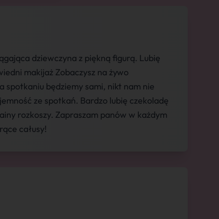
gająca dziewczyna z piękną figurą. Lubię
owiedni makijaż Zobaczysz na żywo
a spotkaniu będziemy sami, nikt nam nie
yjemność ze spotkań. Bardzo lubię czekoladę
krainy rozkoszy. Zapraszam panów w każdym
rące całusy!