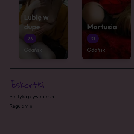
Lubię w
dupe
Martusia
26
31
Gdańsk
Gdańsk
Polityka prywatności
Regulamin