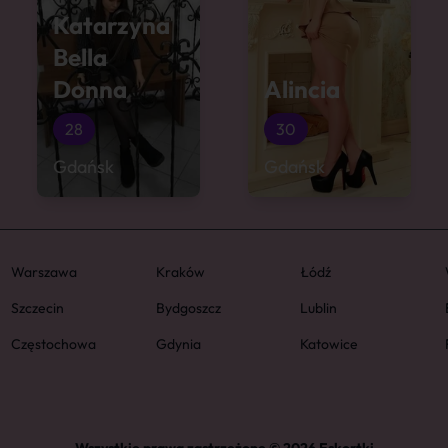
Katarzyna
Bella
Donna
Alincia
28
30
Gdańsk
Gdańsk
Warszawa
Kraków
Łódź
Szczecin
Bydgoszcz
Lublin
Częstochowa
Gdynia
Katowice