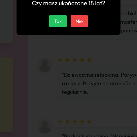
Czy masz ukończone 18 lat?
"Wulkan energii, seksowna biel
Tak
Nie
jeźdźca, Komfortowa atmosfera.
Zdecydowanie wrócę tu ponow
"Dziewczyna seksowna, Porywaj
rozkosz. Przyjemna atmosfera
regularnie."
"Bezkonkurencyjna, Wspaniały 