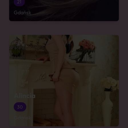
21
Gdańsk
Alincia
30
Gdańsk