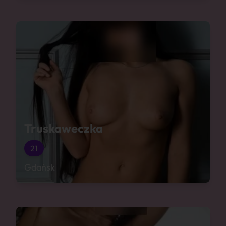
Truskaweczka
21
Gdańsk