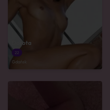
Dorota
22
Gdańsk