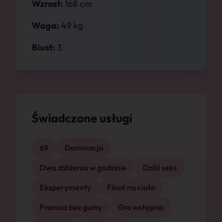
Wzrost:
168 cm
Waga:
49 kg
Biust:
3
Świadczone usługi
69
Dominacja
Dwa zbliżenia w godzinie
Dziki seks
Eksperymenty
Finał na ciało
Francuz bez gumy
Gra wstępna