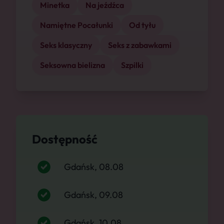
Minetka
Na jeźdźca
Namiętne Pocałunki
Od tyłu
Seks klasyczny
Seks z zabawkami
Seksowna bielizna
Szpilki
Dostępność
Gdańsk, 08.08
Gdańsk, 09.08
Gdańsk, 10.08