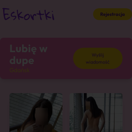
Rejestracja
Lubię w
Wyślij
dupe
wiadomość
Gdańsk