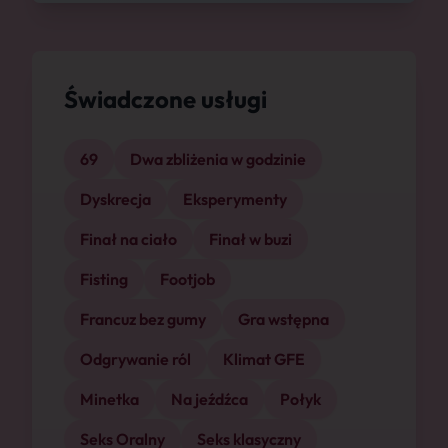
Świadczone usługi
69
Dwa zbliżenia w godzinie
Dyskrecja
Eksperymenty
Finał na ciało
Finał w buzi
Fisting
Footjob
Francuz bez gumy
Gra wstępna
Odgrywanie ról
Klimat GFE
Minetka
Na jeźdźca
Połyk
Seks Oralny
Seks klasyczny