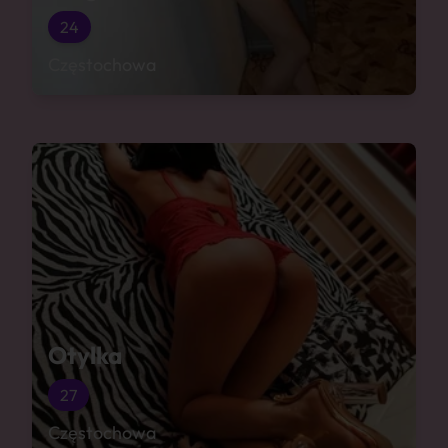
24
Częstochowa
Otylka
27
Częstochowa