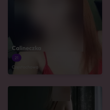
Calineczka
21
Częstochowa