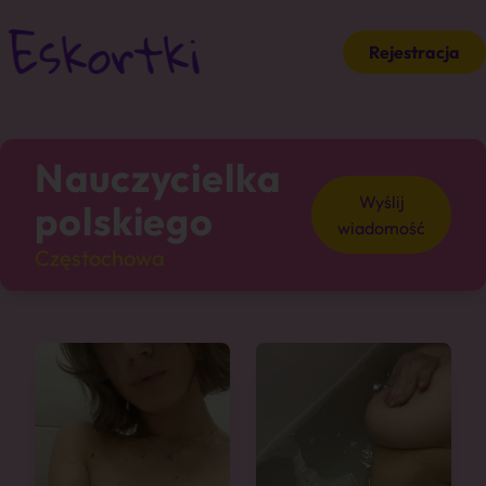
Rejestracja
Nauczycielka
Wyślij
polskiego
wiadomość
Częstochowa