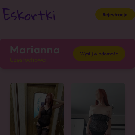
Rejestracja
Marianna
Wyślij wiadomość
Częstochowa