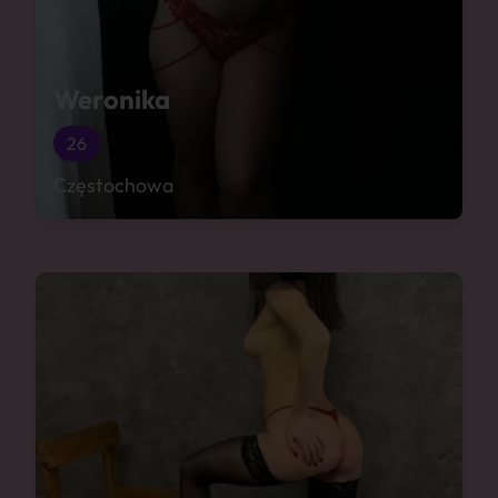
Weronika
26
Częstochowa