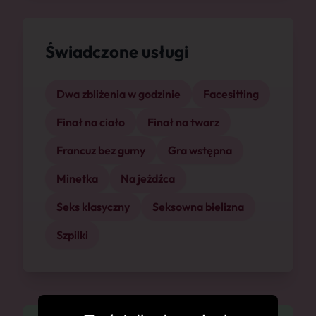
Świadczone usługi
Dwa zbliżenia w godzinie
Facesitting
Finał na ciało
Finał na twarz
Francuz bez gumy
Gra wstępna
Minetka
Na jeźdźca
Seks klasyczny
Seksowna bielizna
Szpilki