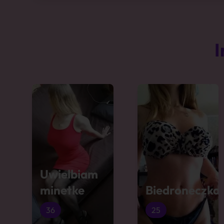
I
Uwielbiam
minetke
Biedroneczka
36
25