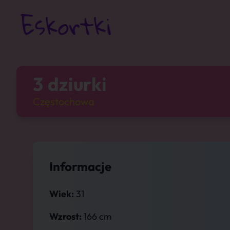
3 dziurki
Częstochowa
Informacje
Wiek:
31
Wzrost:
166 cm