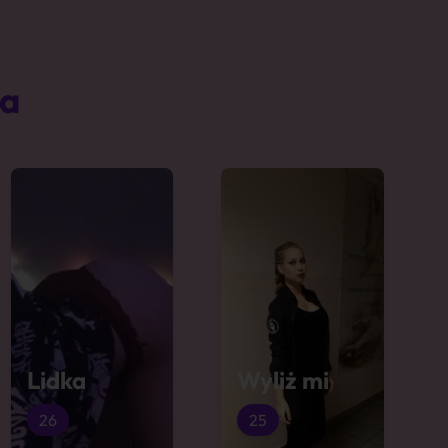
ta
Lidka
Wyliż mi
26
25