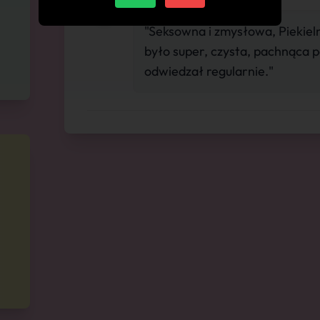
"Seksowna i zmysłowa, Piekielni
było super, czysta, pachnąca po
odwiedzał regularnie."