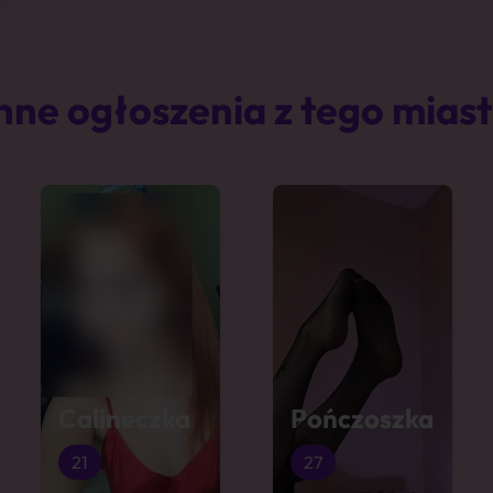
nne ogłoszenia z tego mias
Calineczka
Pończoszka
21
27