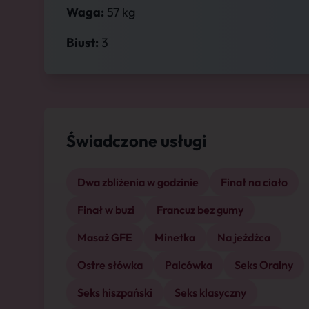
Waga:
57 kg
Biust:
3
Świadczone usługi
Dwa zbliżenia w godzinie
Finał na ciało
Finał w buzi
Francuz bez gumy
Masaż GFE
Minetka
Na jeźdźca
Ostre słówka
Palcówka
Seks Oralny
Seks hiszpański
Seks klasyczny