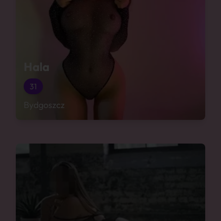
Hala
31
Bydgoszcz