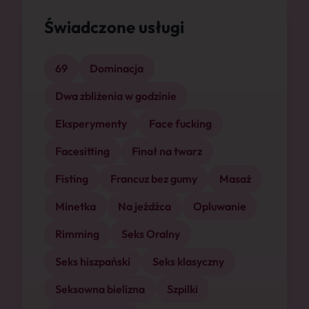
Świadczone usługi
69
Dominacja
Dwa zbliżenia w godzinie
Eksperymenty
Face fucking
Facesitting
Finał na twarz
Fisting
Francuz bez gumy
Masaż
Minetka
Na jeźdźca
Opluwanie
Rimming
Seks Oralny
Seks hiszpański
Seks klasyczny
Seksowna bielizna
Szpilki