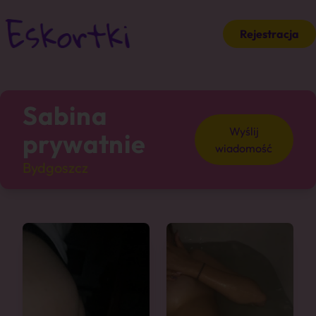
Rejestracja
Sabina
Wyślij
prywatnie
wiadomość
Bydgoszcz