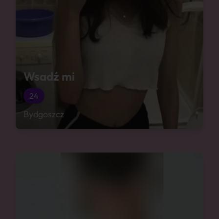
Wsadź mi
24
Bydgoszcz