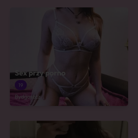
Sex przy porno
19
Bydgoszcz