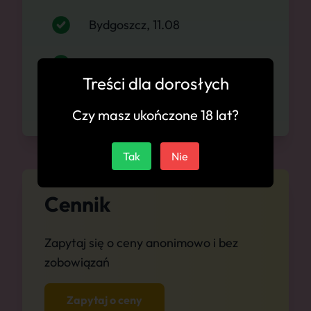
Bydgoszcz, 11.08
Bydgoszcz, 12.08
Treści dla dorosłych
Bydgoszcz, 13.08
Czy masz ukończone 18 lat?
Tak
Nie
Cennik
Zapytaj się o ceny anonimowo i bez
zobowiązań
Zapytaj o ceny