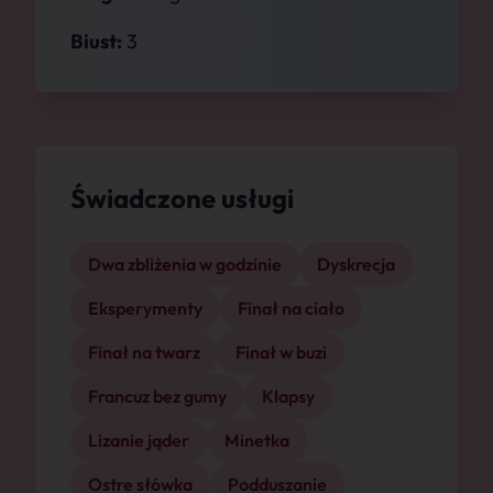
Biust:
3
Świadczone usługi
Dwa zbliżenia w godzinie
Dyskrecja
Eksperymenty
Finał na ciało
Finał na twarz
Finał w buzi
Francuz bez gumy
Klapsy
Lizanie jąder
Minetka
Ostre słówka
Podduszanie