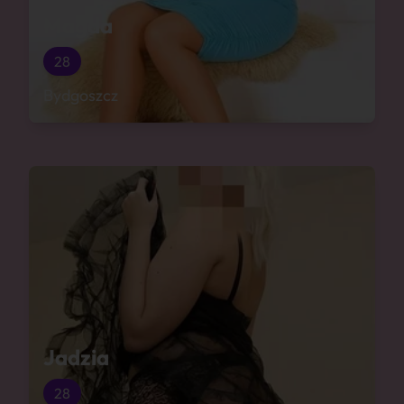
Magda
28
Bydgoszcz
Jadzia
28