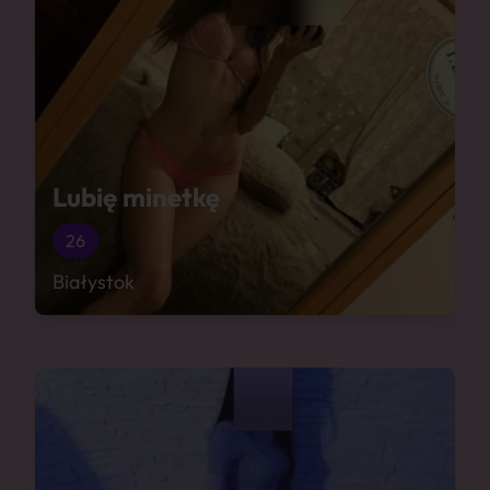
Lubię minetkę
26
Białystok