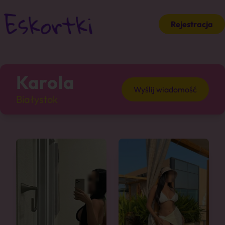
Rejestracja
Karola
Wyślij wiadomość
Białystok