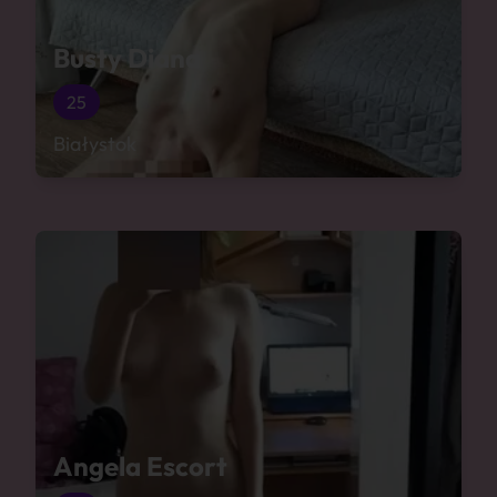
Busty Diana
25
Białystok
Angela Escort