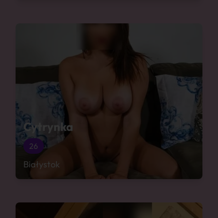
Cytrynka
26
Białystok