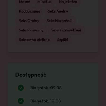
Masaż
Minetka
Na jeźdźca
Podduszanie
Seks Analny
Seks Oralny
Seks hiszpański
Seks klasyczny
Seks z zabawkami
Seksowna bielizna
Szpilki
Dostępność
Białystok, 09.08
Białystok, 10.08