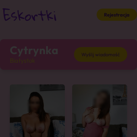
Rejestracja
Cytrynka
Wyślij wiadomość
Białystok