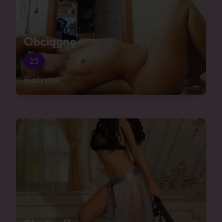
Obciągnę
23
Białystok