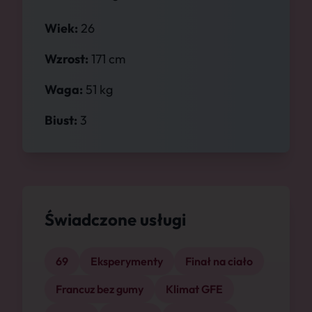
Wiek:
26
Wzrost:
171 cm
Waga:
51 kg
Biust:
3
Świadczone usługi
69
Eksperymenty
Finał na ciało
Francuz bez gumy
Klimat GFE