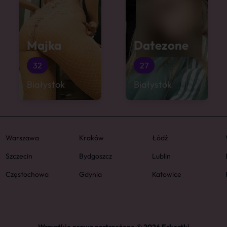
Majka
Datezone
32
27
Białystok
Białystok
Warszawa
Kraków
Łódź
Szczecin
Bydgoszcz
Lublin
Częstochowa
Gdynia
Katowice