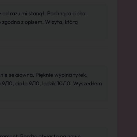
w od razu mi stanął. Pachnąca cipka.
 zgodna z opisem. Wizyta, którą
elnie seksowna. Pięknie wypina tyłek.
 9/10, ciało 9/10, lodzik 10/10. Wyszedłem
erament. Bardzo otwarta na nowe