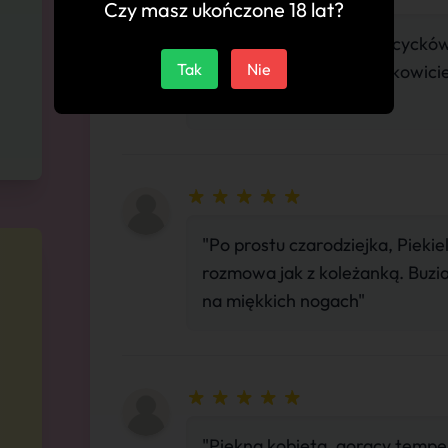
Czy masz ukończone 18 lat?
"Najlepsza! na widok jej cyckó
Tak
Nie
świetna atmosfera. Całkowicie
zapamiętam na długo."
"Po prostu czarodziejka, Pieki
rozmowa jak z koleżanką. Buzia
na miękkich nogach"
"Piękna kobieta, gorący temp