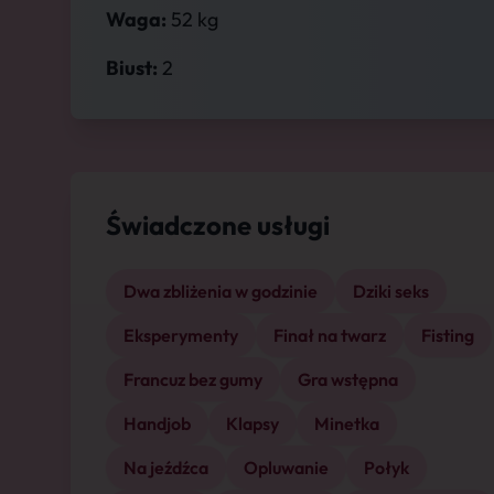
Waga:
52 kg
Biust:
2
Świadczone usługi
Dwa zbliżenia w godzinie
Dziki seks
Eksperymenty
Finał na twarz
Fisting
Francuz bez gumy
Gra wstępna
Handjob
Klapsy
Minetka
Na jeźdźca
Opluwanie
Połyk