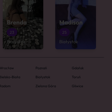
Brenda
Madison
23
25
Białystok
Białystok
Wrocław
Poznań
Gdańsk
Bielsko-Biała
Białystok
Toruń
Radom
Zielona Góra
Gliwice