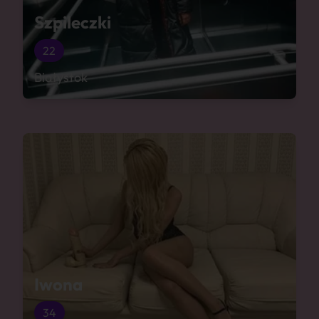
Szpileczki
22
Białystok
Iwona
34