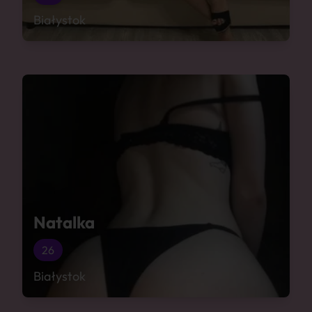
Białystok
Natalka
26
Białystok