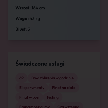
Wzrost:
164 cm
Waga:
53 kg
Biust:
3
Świadczone usługi
69
Dwa zbliżenia w godzinie
Eksperymenty
Finał na ciało
Finał w buzi
Fisting
Francuz bez gumy
Gra wstępna