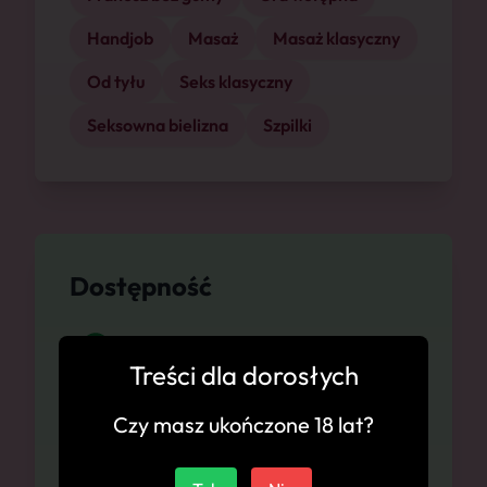
Handjob
Masaż
Masaż klasyczny
Od tyłu
Seks klasyczny
Seksowna bielizna
Szpilki
Dostępność
Białystok, 07.08
Treści dla dorosłych
Białystok, 08.08
Czy masz ukończone 18 lat?
Białystok, 09.08