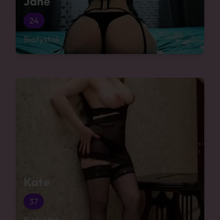
Jane
24
Białystok
Kate
37
Białystok