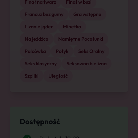
Finał na twarz
Finał w buzi
Francuz bez gumy
Gra wstępna
Lizanie jąder
Minetka
Na jeźdźca
Namiętne Pocałunki
Palcówka
Połyk
Seks Oralny
Seks klasyczny
Seksowna bielizna
Szpilki
Uległość
Dostępność