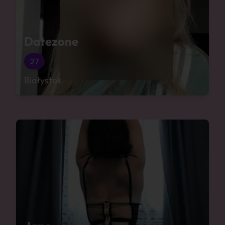
Datezone
27
Białystok