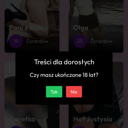
Pani z Roksy
Olga
19
Żyrardów
25
Żyrardów
Treści dla dorosłych
Czy masz ukończone 18 lat?
Tak
Nie
Żanetka
Hot Justysia