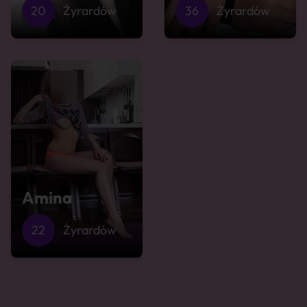
20
Żyrardów
36
Żyrardów
Amina
22
Żyrardów