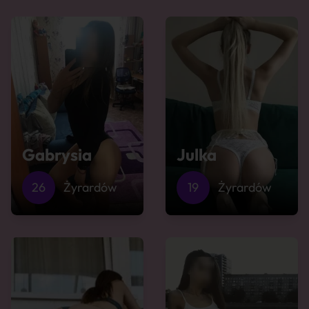
Gabrysia
Julka
26
Żyrardów
19
Żyrardów