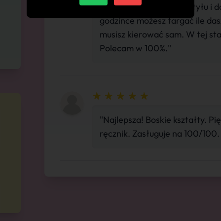
francuz dalej klasyk, od tyłu i 
godzince możesz targać ile das
musisz kierować sam. W tej sta
Polecam w 100%."
"Najlepsza! Boskie kształty. Pi
ręcznik. Zasługuje na 100/100