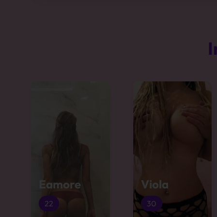
I
Eamore
Viola
22
30