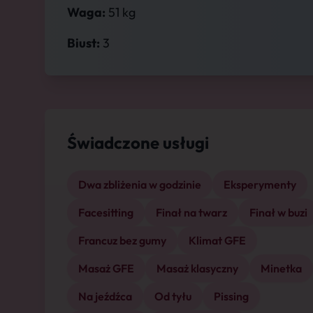
Waga:
51 kg
Biust:
3
Świadczone usługi
Dwa zbliżenia w godzinie
Eksperymenty
Facesitting
Finał na twarz
Finał w buzi
Francuz bez gumy
Klimat GFE
Masaż GFE
Masaż klasyczny
Minetka
Na jeźdźca
Od tyłu
Pissing