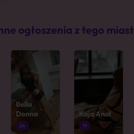
nne ogłoszenia z tego mias
Bella
Donna
Kaja Anal
24
19