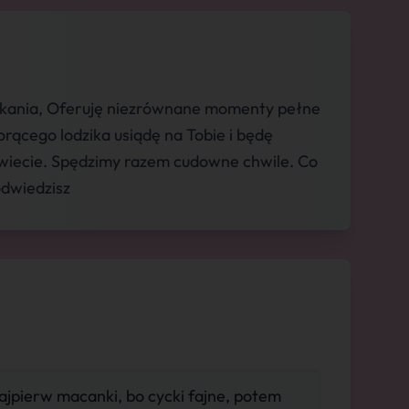
kania, Oferuję niezrównane momenty pełne
gorącego lodzika usiądę na Tobie i będę
świecie. Spędzimy razem cudowne chwile. Co
odwiedzisz
ajpierw macanki, bo cycki fajne, potem