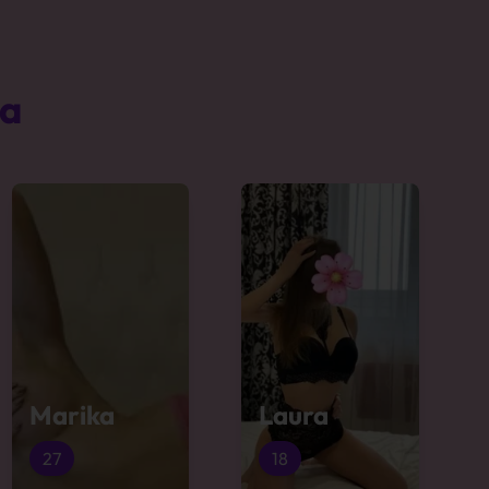
ta
Marika
Laura
27
18