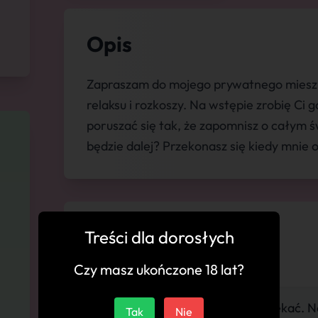
Opis
Zapraszam do mojego prywatnego miesz
relaksu i rozkoszy. Na wstępie zrobię Ci 
poruszać się tak, że zapomnisz o całym 
będzie dalej? Przekonasz się kiedy mnie 
💬 Komentarze
Treści dla dorosłych
Czy masz ukończone 18 lat?
"W akcji nie ma co narzekać. N
Tak
Nie