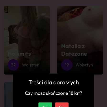
Natalia z
No limits
Datezone
32
Wolsztyn
19
Wolsztyn
Treści dla dorosłych
Czy masz ukończone 18 lat?