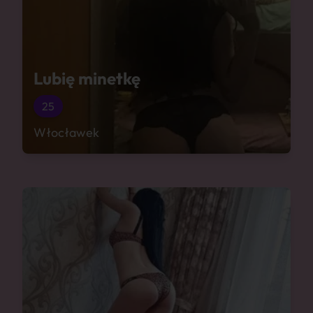
Lubię minetkę
25
Włocławek