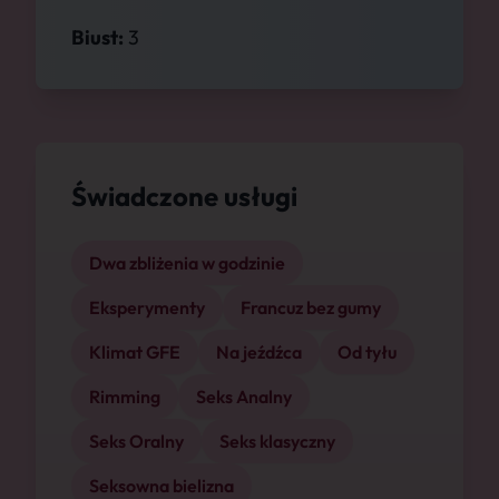
Biust:
3
Świadczone usługi
Dwa zbliżenia w godzinie
Eksperymenty
Francuz bez gumy
Klimat GFE
Na jeźdźca
Od tyłu
Rimming
Seks Analny
Seks Oralny
Seks klasyczny
Seksowna bielizna