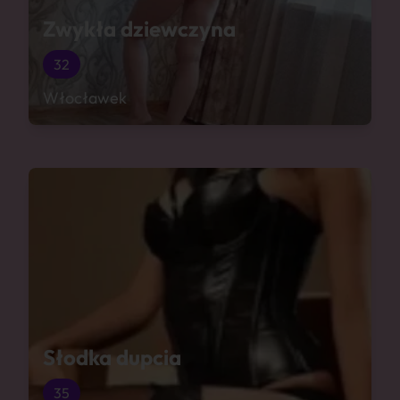
Zwykła dziewczyna
32
Włocławek
Słodka dupcia
35