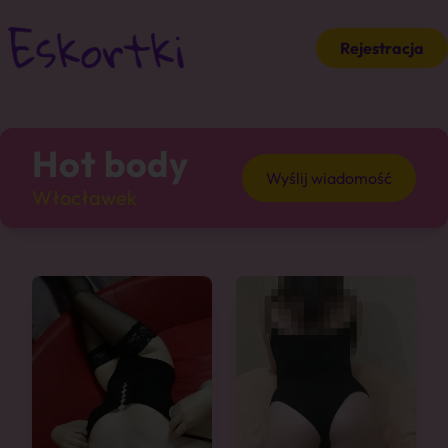
Rejestracja
Hot body
Wyślij wiadomość
Włocławek