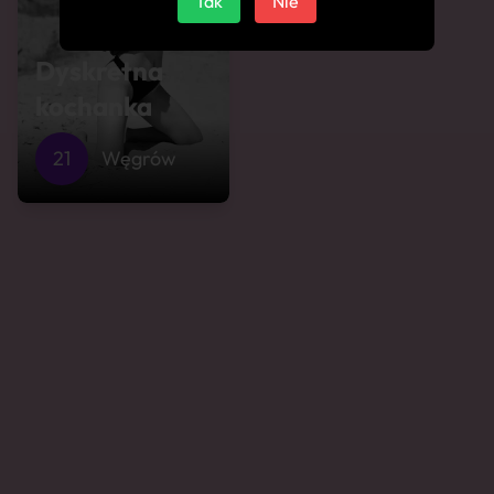
Tak
Nie
Dyskretna
kochanka
21
Węgrów