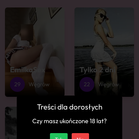
EmilkaSex
Tylko 2 dni
29
Węgrów
22
Węgrów
Treści dla dorosłych
Czy masz ukończone 18 lat?