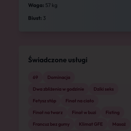
Waga:
57 kg
Biust:
3
Świadczone usługi
69
Dominacja
Dwa zbliżenia w godzinie
Dziki seks
Fetysz stóp
Finał na ciało
Finał na twarz
Finał w buzi
Fisting
Francuz bez gumy
Klimat GFE
Masaż