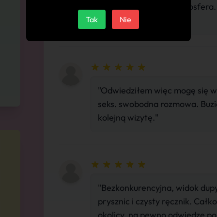
rozkosz. swobodna atmosfera.
Tak
do końca życia."
Nie
"Odwiedziłem więc mogę się w
seks. swobodna rozmowa. Buzia 9
kolejną wizytę."
"Bezkonkurencyjna, widok dupy
prysznic i czysty ręcznik. Cał
okolicy, na pewno odwiedzę p