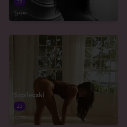
22
Tychy
Szpileczki
22
Tychy