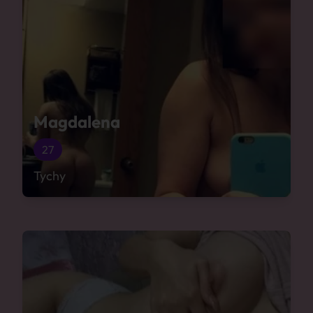
Magdalena
27
Tychy