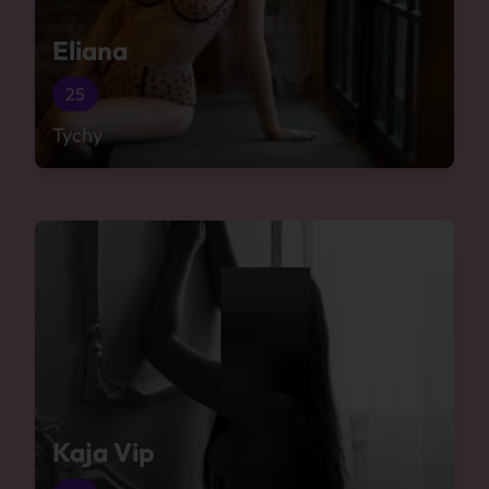
Eliana
25
Tychy
Kaja Vip