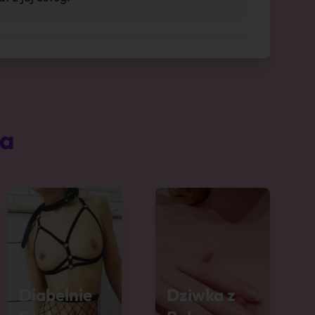
ta
Diabelnie
Dziwka z