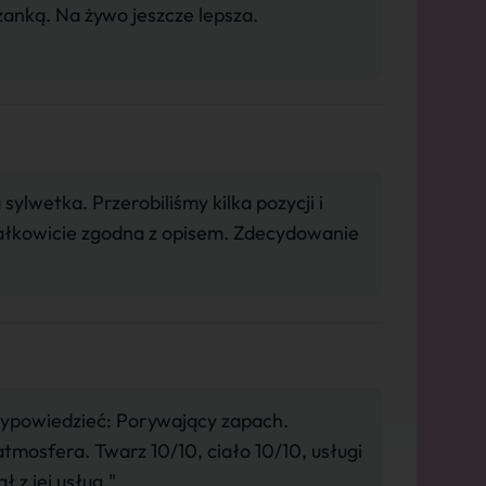
żanką. Na żywo jeszcze lepsza.
ylwetka. Przerobiliśmy kilka pozycji i
Całkowicie zgodna z opisem. Zdecydowanie
ypowiedzieć: Porywający zapach.
mosfera. Twarz 10/10, ciało 10/10, usługi
 z jej usług."