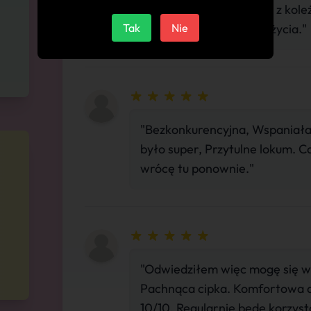
pieszczoty. rozmowa jak z kole
Tak
Wspomnienia do końca życia."
Nie
"Bezkonkurencyjna, Wspaniała s
było super, Przytulne lokum. 
wrócę tu ponownie."
"Odwiedziłem więc mogę się w
Pachnąca cipka. Komfortowa at
10/10. Regularnie będę korzystał