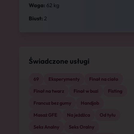
Waga:
62 kg
Biust:
2
Świadczone usługi
69
Eksperymenty
Finał na ciało
Finał na twarz
Finał w buzi
Fisting
Francuz bez gumy
Handjob
Masaż GFE
Na jeźdźca
Od tyłu
Seks Analny
Seks Oralny