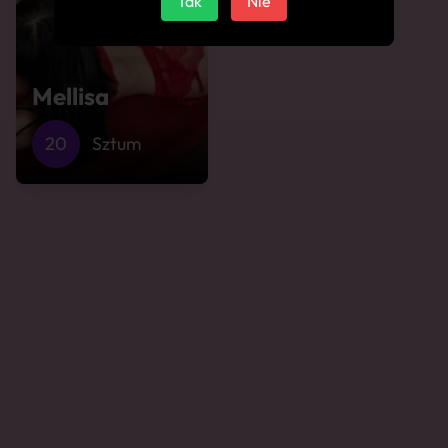
Tak
Nie
Mellisa
20
Sztum