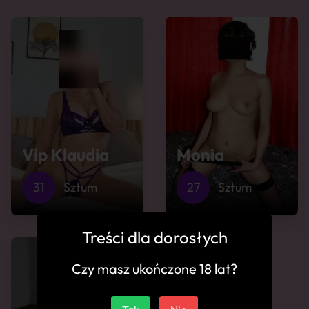
Vip Klaudia
Monia
31
Sztum
27
Sztum
Treści dla dorosłych
Czy masz ukończone 18 lat?