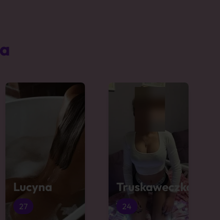
ta
Lucyna
Truskaweczka
27
24