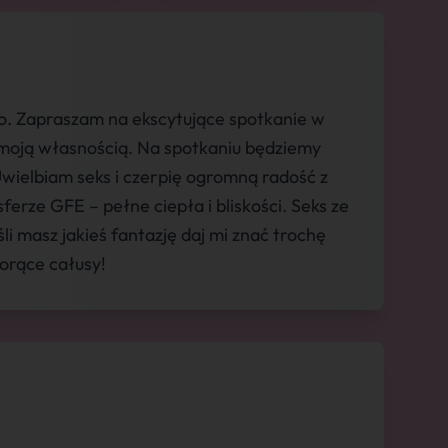
o. Zapraszam na ekscytujące spotkanie w
 moją własnością. Na spotkaniu będziemy
Uwielbiam seks i czerpię ogromną radość z
erze GFE – pełne ciepła i bliskości. Seks ze
i masz jakieś fantazję daj mi znać trochę
Gorące całusy!