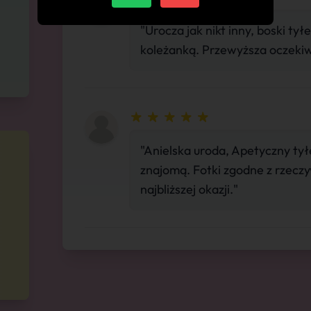
"Urocza jak nikt inny, boski ty
koleżanką. Przewyższa oczekiwa
"Anielska uroda, Apetyczny ty
znajomą. Fotki zgodne z rzecz
najbliższej okazji."