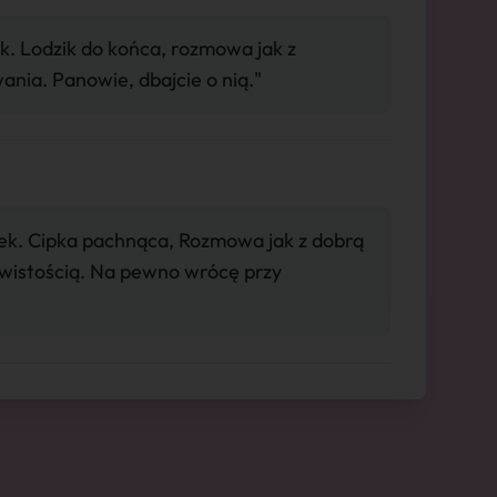
łek. Lodzik do końca, rozmowa jak z
nia. Panowie, dbajcie o nią."
łek. Cipka pachnąca, Rozmowa jak z dobrą
ywistością. Na pewno wrócę przy