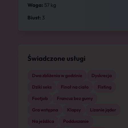
Waga:
57 kg
Biust:
3
Świadczone usługi
Dwa zbliżenia w godzinie
Dyskrecja
Dziki seks
Finał na ciało
Fisting
Footjob
Francuz bez gumy
Gra wstępna
Klapsy
Lizanie jąder
Na jeźdźca
Podduszanie