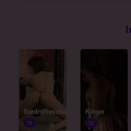
I
Biedroneczka
Kinga
35
32