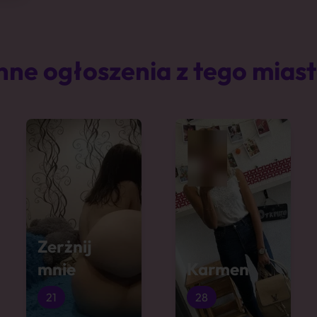
nne ogłoszenia z tego mias
Zerżnij
mnie
Karmen
21
28