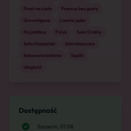
Finał na ciało
Francuz bez gumy
Gra wstępna
Lizanie jąder
Na jeźdźca
Połyk
Seks Oralny
Seks hiszpański
Seks klasyczny
Seksowna bielizna
Szpilki
Uległość
Dostępność
Szczecin, 07.08