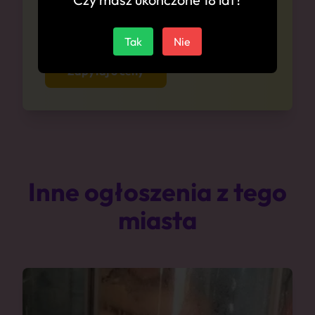
Zapytaj się o ceny anonimowo i bez
zobowiązań
Tak
Nie
Zapytaj o ceny
Inne ogłoszenia z tego
miasta