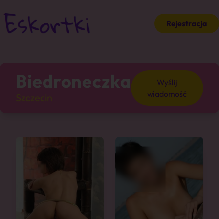
Rejestracja
Biedroneczka
Wyślij
wiadomość
Szczecin