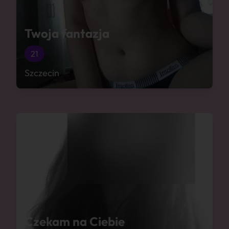
Twoja fantazja
21
Szczecin
Czekam na Ciebie