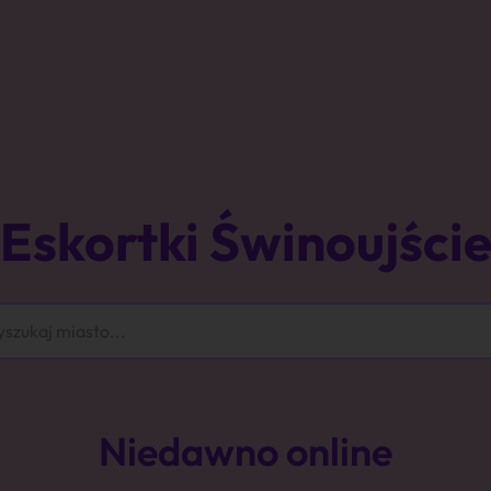
Eskortki Świnoujści
Niedawno online