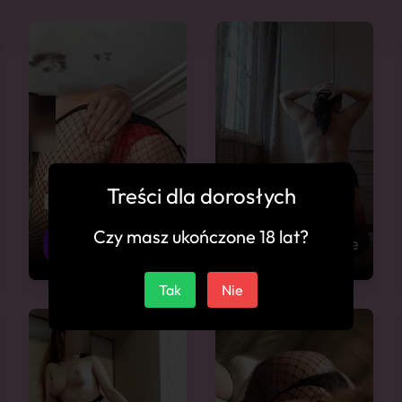
Angela
Treści dla dorosłych
Escort
Luiza
Czy masz ukończone 18 lat?
19
Świnoujście
40
Świnoujście
Tak
Nie