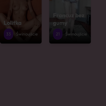
Francuz bez
Lolitka
gumy
33
Świnoujście
21
Świnoujście