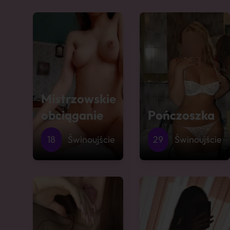
Mistrzowskie
obciąganie
Pończoszka
18
Świnoujście
29
Świnoujście