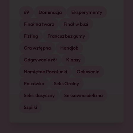
69
Dominacja
Eksperymenty
Finał na twarz
Finał w buzi
Fisting
Francuz bez gumy
Gra wstępna
Handjob
Odgrywanie ról
Klapsy
Namiętne Pocałunki
Opluwanie
Palcówka
Seks Oralny
Seks klasyczny
Seksowna bielizna
Szpilki