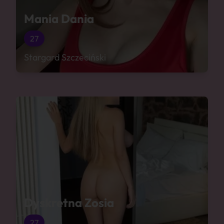
Mania Dania
27
Stargard Szczeciński
Dyskretna Zosia
27