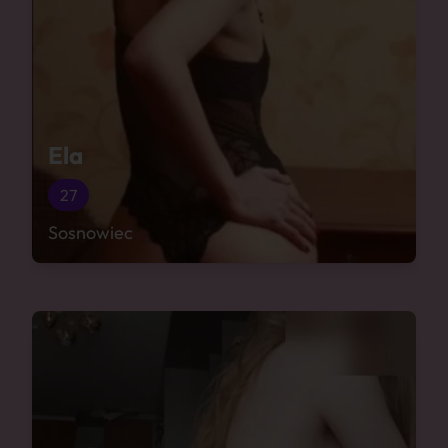
Ela
27
Sosnowiec