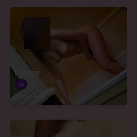
Lucyna
26
Sosnowiec