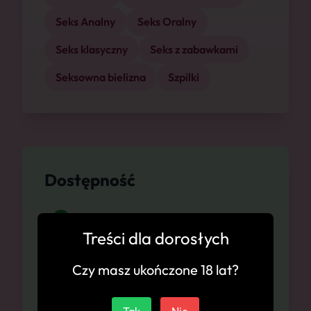
Seks Analny
Seks Oralny
Seks klasyczny
Seks z zabawkami
Seksowna bielizna
Szpilki
Dostępność
Sosnowiec, 08.08
Treści dla dorosłych
Sosnowiec, 09.08
Czy masz ukończone 18 lat?
Sosnowiec, 10.08