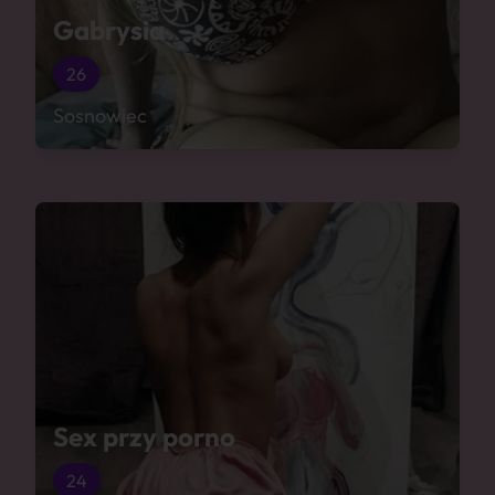
Gabrysia
26
Sosnowiec
Sex przy porno
24