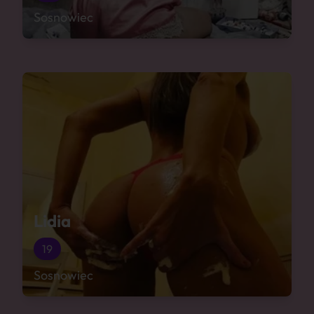
Sosnowiec
Lidia
19
Sosnowiec