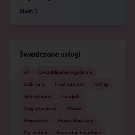
Biust:
3
Świadczone usługi
69
Dwa zbliżenia w godzinie
Dziki seks
Finał na ciało
Fisting
Gra wstępna
Handjob
Odgrywanie ról
Masaż
Masaż GFE
Masaż klasyczny
Na jeźdźca
Namiętne Pocałunki