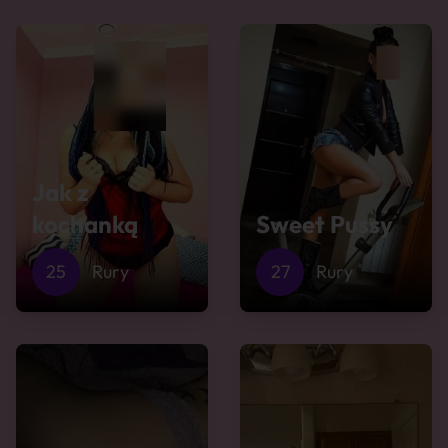
Jak z
kochanką
Sweet Pussy
25
Rury
27
Rury