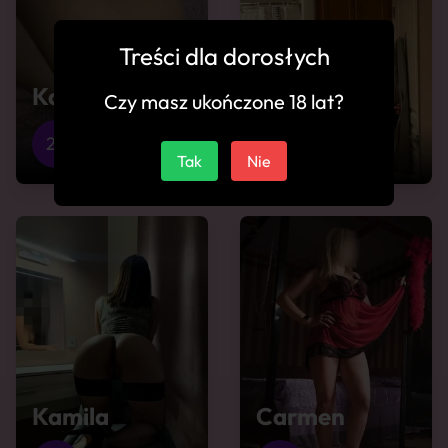
Treści dla dorosłych
Katarzyna
Jane
Czy masz ukończone 18 lat?
22
Rury
28
Rury
Tak
Nie
Kamila
Carmen