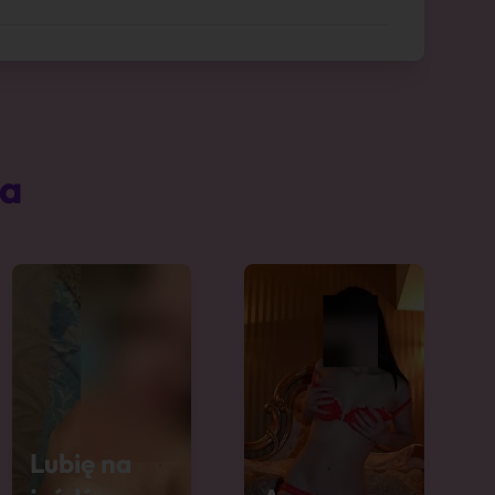
ta
Lubię na