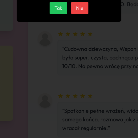
atmosfera. Daje 100/100. Będ
Tak
Nie
"Cudowna dziewczyna, Wspaniały
było super, czysta, pachnąca po
10/10. Na pewno wrócę przy najb
"Spotkanie pełne wrażeń, widok
samego końca. rozmowa jak z k
wracał regularnie."