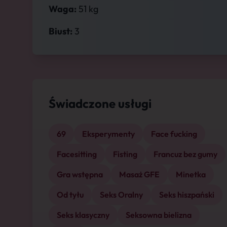
Waga:
51 kg
Biust:
3
Świadczone usługi
69
Eksperymenty
Face fucking
Facesitting
Fisting
Francuz bez gumy
Gra wstępna
Masaż GFE
Minetka
Od tyłu
Seks Oralny
Seks hiszpański
Seks klasyczny
Seksowna bielizna