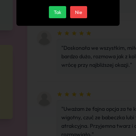
najbliższej okazji."
Tak
Nie
"Doskonała we wszystkim, mił
bardzo dużo, rozmowa jak z ko
wrócę przy najbliższej okazji."
"Uważam że fajna opcja za te k
wigotny, czuć ze babeczka lubi 
atrakcyjna. Przyjemna twarz i o
rozmawiało."