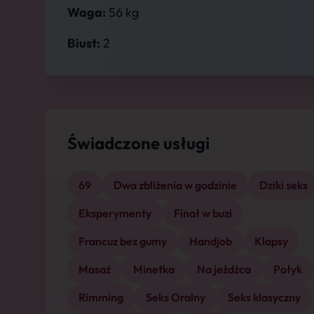
Waga:
56 kg
Biust:
2
Świadczone usługi
69
Dwa zbliżenia w godzinie
Dziki seks
Eksperymenty
Finał w buzi
Francuz bez gumy
Handjob
Klapsy
Masaż
Minetka
Na jeźdźca
Połyk
Rimming
Seks Oralny
Seks klasyczny