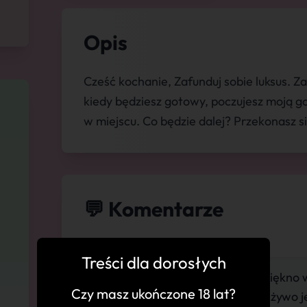
Opis
Cześć kochanie, Zafunduj sobie luksus. Z
kiedy będziesz gotowy, poczujesz moją go
w miejscu. Co będzie dalej? Przekonasz s
💬 Komentarze
Treści dla dorosłych
"Bardzo sympatyczna, Piękno 
Czy masz ukończone 18 lat?
jak z dobrą znajomą. Na żywo 