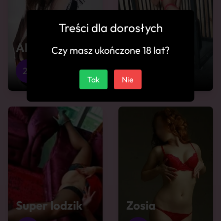
Treści dla dorosłych
Alysia
Jullie
Czy masz ukończone 18 lat?
22
Pszczyna
22
Pszczyna
Tak
Nie
Super lodzik
Zosia