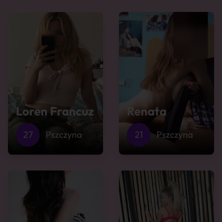
Loren Francuz
Renata
27
Pszczyna
21
Pszczyna