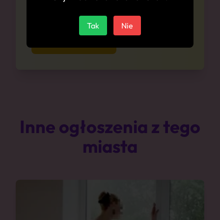
Zapytaj się o ceny anonimowo i bez
zobowiązań
Tak
Nie
Zapytaj o ceny
Inne ogłoszenia z tego
miasta