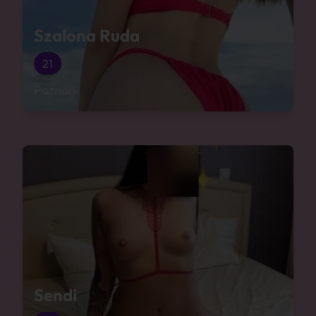
Szalona Ruda
21
Poznań
Sendi