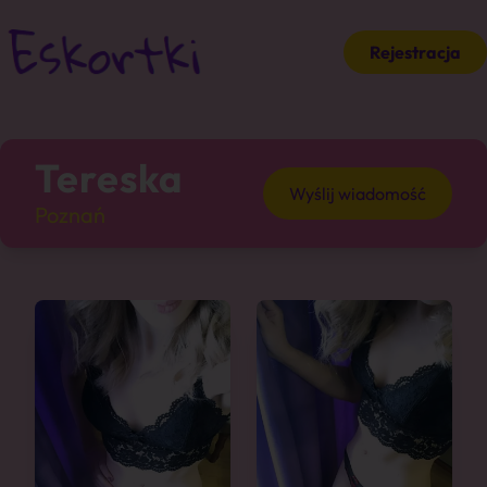
Rejestracja
Tereska
Wyślij wiadomość
Poznań