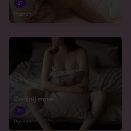
27
Poznań
Zerżnij mnie
21
Poznań