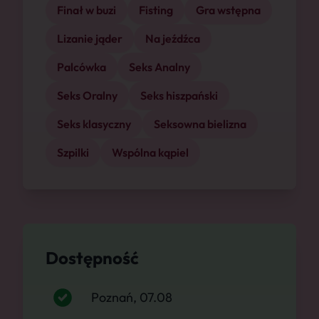
Finał w buzi
Fisting
Gra wstępna
Lizanie jąder
Na jeźdźca
Palcówka
Seks Analny
Seks Oralny
Seks hiszpański
Seks klasyczny
Seksowna bielizna
Szpilki
Wspólna kąpiel
Dostępność
Poznań, 07.08