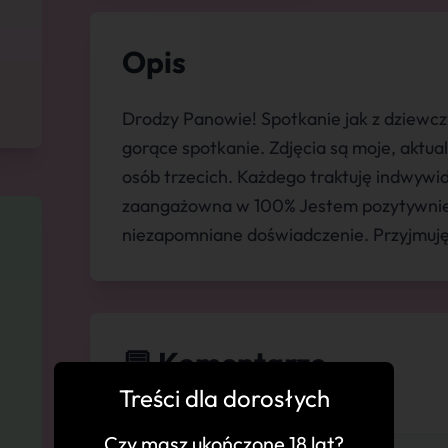
Opis
Drodzy Panowie! Spotkanie jak z dziewcz
gorące spotkanie. Zdjęcia są moje, aktua
osób trzecich. Każdego traktuję indwywid
zaangażowna w 100% Jestem pozytywnie z
niezapomniane doświadczenie. Przyjmuję
💬 Komentarze
Treści dla dorosłych
Czy masz ukończone 18 lat?