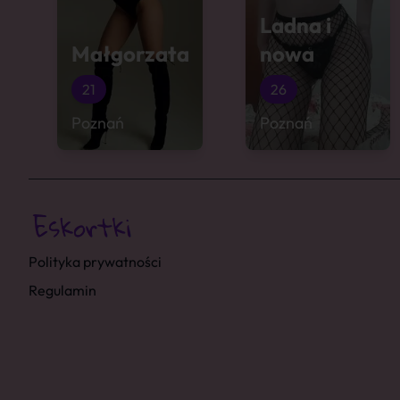
Ladna i
Małgorzata
nowa
21
26
Poznań
Poznań
Polityka prywatności
Regulamin