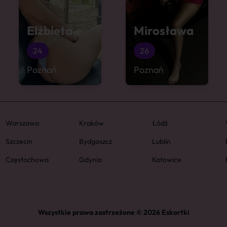
Elżbieta
Mirosława
24
26
Poznań
Poznań
Warszawa
Kraków
Łódź
Szczecin
Bydgoszcz
Lublin
Częstochowa
Gdynia
Katowice
Wszystkie prawa zastrzeżone © 2026 Eskortki