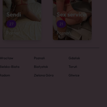
Sendi
Sex service
27
21
Poznań
Poznań
Wrocław
Poznań
Gdańsk
Bielsko-Biała
Białystok
Toruń
Radom
Zielona Góra
Gliwice