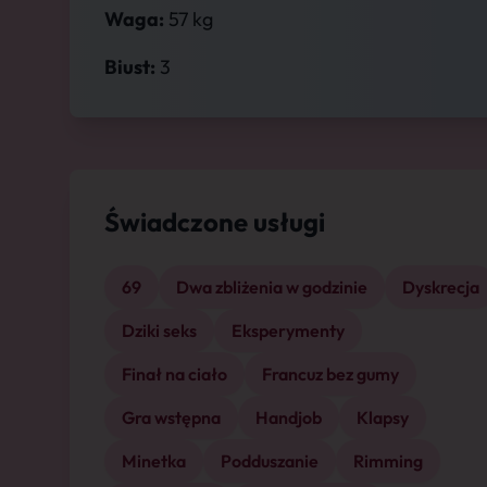
Waga:
57 kg
Biust:
3
Świadczone usługi
69
Dwa zbliżenia w godzinie
Dyskrecja
Dziki seks
Eksperymenty
Finał na ciało
Francuz bez gumy
Gra wstępna
Handjob
Klapsy
Minetka
Podduszanie
Rimming