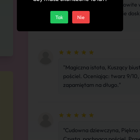
"Pełna wdzięku, Niesamowite w
czysty ręcznik. Absolutnie dosk
Tak
Nie
usług."
"Magiczna istota, Kuszący bius
pościel. Oceniając: twarz 9/10, 
zapamiętam na długo."
"Cudowna dziewczyna, Piękno 
Czysta, pachnąca pościel. Pra