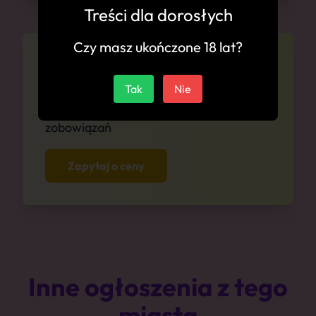
Treści dla dorosłych
Czy masz ukończone 18 lat?
Cennik
Tak
Nie
Zapytaj się o ceny anonimowo i bez
zobowiązań
Zapytaj o ceny
Inne ogłoszenia z tego
miasta