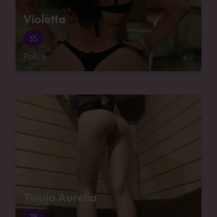
Violetta
35
Police
Twoja Aurelia
25