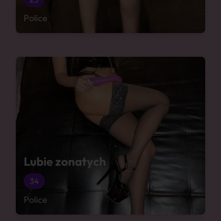
Police
Lubie zonatych
34
Police