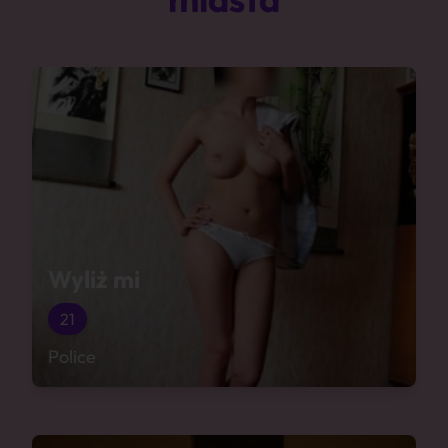
Wyliż mi
21
Police