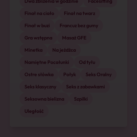
Dwa zbliżenia w godzinie
Facesitting
Finał na ciało
Finał na twarz
Finał w buzi
Francuz bez gumy
Gra wstępna
Masaż GFE
Minetka
Na jeźdźca
Namiętne Pocałunki
Od tyłu
Ostre słówka
Połyk
Seks Oralny
Seks klasyczny
Seks z zabawkami
Seksowna bielizna
Szpilki
Uległość