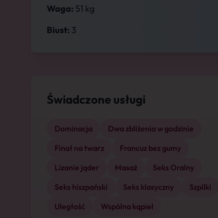
Waga:
51 kg
Biust:
3
Świadczone usługi
Dominacja
Dwa zbliżenia w godzinie
Finał na twarz
Francuz bez gumy
Lizanie jąder
Masaż
Seks Oralny
Seks hiszpański
Seks klasyczny
Szpilki
Uległość
Wspólna kąpiel