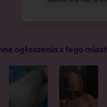
adorować swoje stopy, ale osta
nne ogłoszenia z tego mias