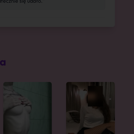
tecznie się udało."
ta