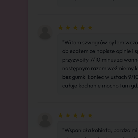
"Witam szwagrów byłem wczoraj
obiecałem ze napisze opinie i 
przyzwoity 7/10 minus za wannę
następnym razem weźmiemy kąpi
bez gumki koniec w ustach 9/1
całuje kochanie mocno tam gdzi
"Wspaniała kobieta, bardzo mił