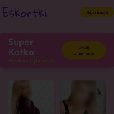
Rejestracja
Super
Wyślij
Kotka
wiadomość
Piotrków Trybunalski