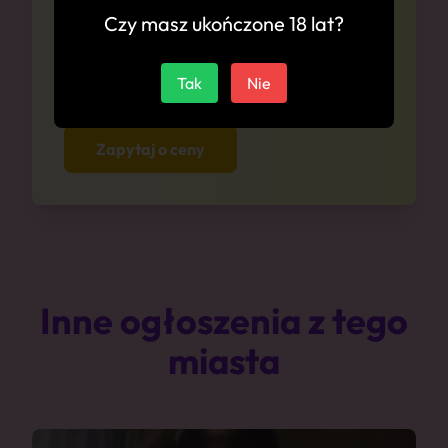
Cennik
Czy masz ukończone 18 lat?
Zapytaj się o ceny anonimowo i bez
Tak
Nie
zobowiązań
Zapytaj o ceny
Inne ogłoszenia z tego
miasta