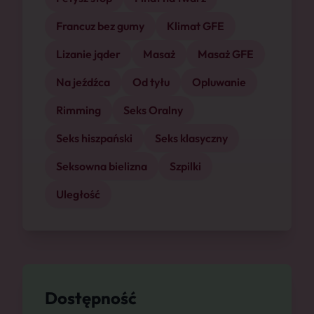
Francuz bez gumy
Klimat GFE
Lizanie jąder
Masaż
Masaż GFE
Na jeźdźca
Od tyłu
Opluwanie
Rimming
Seks Oralny
Seks hiszpański
Seks klasyczny
Seksowna bielizna
Szpilki
Uległość
Dostępność