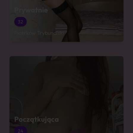
Prywatnie
32
Piotrków Trybunalski
Początkująca
24