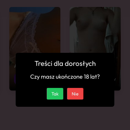
Treści dla dorosłych
Aga
Amina
Czy masz ukończone 18 lat?
25
Ostrzeszów
21
Ostrzeszów
Tak
Nie