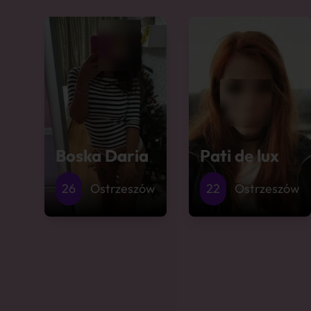
Boska Daria
Pati de lux
26
Ostrzeszów
22
Ostrzeszów